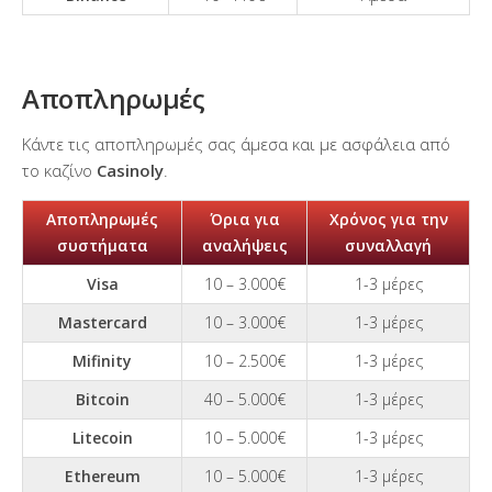
Αποπληρωμές
Κάντε τις αποπληρωμές σας άμεσα και με ασφάλεια από
το καζίνο
Casinoly
.
Αποπληρωμές
Όρια για
Χρόνος για την
συστήματα
αναλήψεις
συναλλαγή
Visa
10 – 3.000€
1-3 μέρες
Mastercard
10 – 3.000€
1-3 μέρες
Mifinity
10 – 2.500€
1-3 μέρες
Bitcoin
40 – 5.000€
1-3 μέρες
Litecoin
10 – 5.000€
1-3 μέρες
Ethereum
10 – 5.000€
1-3 μέρες