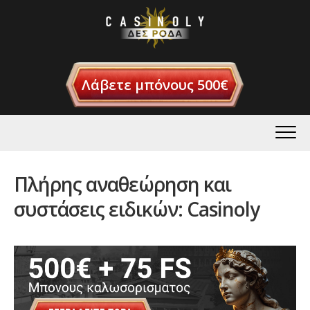
Skip
to
content
Λάβετε μπόνους 500€
Πλήρης αναθεώρηση και
συστάσεις ειδικών: Casinoly