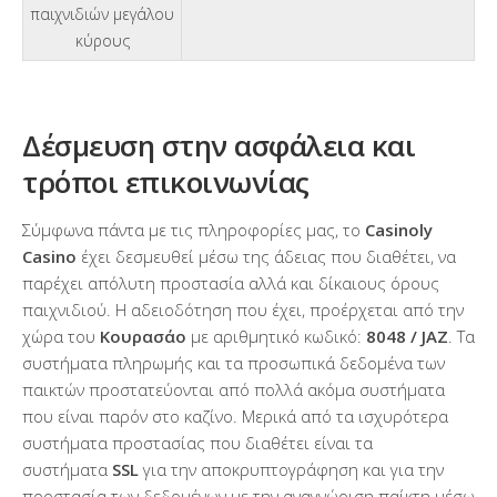
παιχνιδιών μεγάλου
κύρους
Δέσμευση στην ασφάλεια και
τρόποι επικοινωνίας
Σύμφωνα πάντα με τις πληροφορίες μας, το
Casinoly
Casino
έχει δεσμευθεί μέσω της άδειας που διαθέτει, να
παρέχει απόλυτη προστασία αλλά και δίκαιους όρους
παιχνιδιού. Η αδειοδότηση που έχει, προέρχεται από την
χώρα του
Κουρασάο
με αριθμητικό κωδικό:
8048 / JAZ
. Τα
συστήματα πληρωμής και τα προσωπικά δεδομένα των
παικτών προστατεύονται από πολλά ακόμα συστήματα
που είναι παρόν στο καζίνο. Μερικά από τα ισχυρότερα
συστήματα προστασίας που διαθέτει είναι τα
συστήματα
SSL
για την αποκρυπτογράφηση και για την
προστασία των δεδομένων με την αναγνώριση παίκτη μέσω