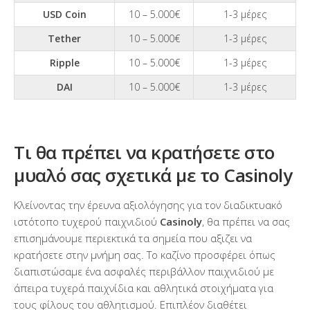
USD Coin
10 – 5.000€
1-3 μέρες
Tether
10 – 5.000€
1-3 μέρες
Ripple
10 – 5.000€
1-3 μέρες
DAI
10 – 5.000€
1-3 μέρες
Τι θα πρέπει να κρατήσετε στο
μυαλό σας σχετικά με το Casinoly
Κλείνοντας την έρευνα αξιολόγησης για τον διαδικτυακό
ιστότοπο τυχερού παιχνιδιού
Casinoly
, θα πρέπει να σας
επισημάνουμε περιεκτικά τα σημεία που αξιζει να
κρατήσετε στην μνήμη σας. Το καζίνο προσφέρει όπως
διαπιστώσαμε ένα ασφαλές περιβάλλον παιχνιδιού με
άπειρα τυχερά παιχνίδια και αθλητικά στοιχήματα για
τους φίλους του αθλητισμού. Επιπλέον διαθέτει