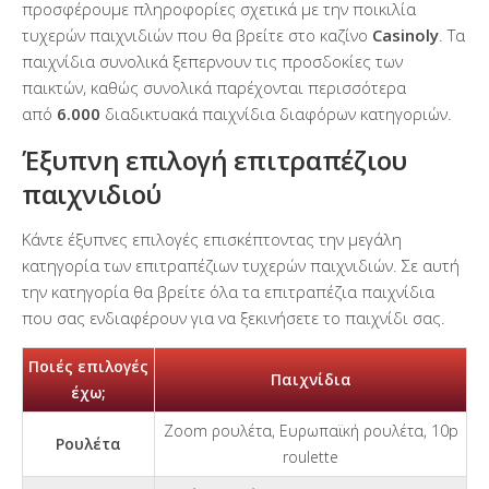
προσφέρουμε πληροφορίες σχετικά με την ποικιλία
τυχερών παιχνιδιών που θα βρείτε στο καζίνο
Casinoly
. Τα
παιχνίδια συνολικά ξεπερνουν τις προσδοκίες των
παικτών, καθώς συνολικά παρέχονται περισσότερα
από
6.000
διαδικτυακά παιχνίδια διαφόρων κατηγοριών.
Έξυπνη επιλογή επιτραπέζιου
παιχνιδιού
Κάντε έξυπνες επιλογές επισκέπτοντας την μεγάλη
κατηγορία των επιτραπέζιων τυχερών παιχνιδιών. Σε αυτή
την κατηγορία θα βρείτε όλα τα επιτραπέζια παιχνίδια
που σας ενδιαφέρουν για να ξεκινήσετε το παιχνίδι σας.
Ποιές επιλογές
Παιχνίδια
έχω;
Zoom ρουλέτα, Ευρωπαϊκή ρουλέτα, 10p
Ρουλέτα
roulette