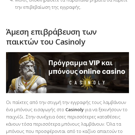
την επιβεβαίωση της εγγραφής.
Άμεση επιβράβευση των
παικτών του Casinoly
Οι παίκτες από την στιγμή την εγγραφής τους λαμβάνουν
ένα μπόνους εισαγωγής στο
Casinoly
για να ξεκινήσουν το
παιχνίδι. Στην συνέχεια όσες περισσότερες καταθέσεις
κάνουν τόσα περισσότερα μπόνους λαμβάνουν. Όλα τα
μπόνους που προσφέρονται από το καζίνο απαιτούν το