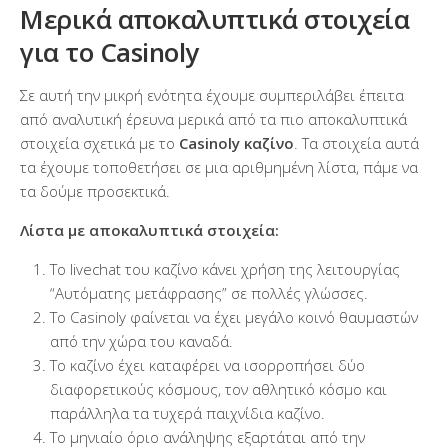
Μερικά αποκαλυπτικά στοιχεία
για το Casinoly
Σε αυτή την μικρή ενότητα έχουμε συμπεριλάβει έπειτα
από αναλυτική έρευνα μερικά από τα πιο αποκαλυπτικά
στοιχεία σχετικά με το
Casinoly καζίνο
. Τα στοιχεία αυτά
τα έχουμε τοποθετήσει σε μια αριθμημένη λίστα, πάμε να
τα δούμε προσεκτικά.
Λίστα με αποκαλυπτικά στοιχεία:
Το livechat του καζίνο κάνει χρήση της λειτουργίας
“Αυτόματης μετάφρασης” σε πολλές γλώσσες.
Το Casinoly φαίνεται να έχει μεγάλο κοινό θαυμαστών
από την χώρα του καναδά.
Το καζίνο έχει καταφέρει να ισορροπήσει δύο
διαφορετικούς κόσμους, τον αθλητικό κόσμο και
παράλληλα τα τυχερά παιχνίδια καζίνο.
Το μηνιαίο όριο ανάληψης εξαρτάται από την