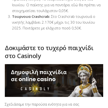
Ιουνίου. Ο παίκτης για να ποντάρει εδώ θα πρέπει να
στοιχηματίσει τουλάχιστον 0,05€.
Τουρνουα Crashcrab:
Στο Crashcrab τουρνουά ο
νικητής λαμβάνει 2.170€ μέχρι τις 30 του Ιουνίου
2025. Ποντάρετε με ελάχιστο ποσό 0,50€.
Δοκιμάστε το τυχερό παιχνίδι
στο Casinoly
Σχεδιάσαμε την παρούσα ενότητα για να σας