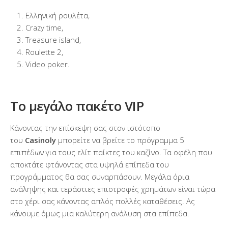
Ελληνική ρουλέτα,
Crazy time,
Treasure island,
Roulette 2,
Video poker.
Το μεγάλο πακέτο VIP
Κάνοντας την επίσκεψη σας στον ιστότοπο
του
Casinoly
μπορείτε να βρείτε το πρόγραμμα 5
επιπέδων για τους ελίτ παίκτες του καζίνο. Τα οφέλη που
αποκτάτε φτάνοντας στα υψηλά επίπεδα του
προγράμματος θα σας συναρπάσουν. Μεγάλα όρια
ανάληψης και τεράστιες επιστροφές χρημάτων είναι τώρα
στο χέρι σας κάνοντας απλός πολλές καταθέσεις. Ας
κάνουμε όμως μια καλύτερη ανάλυση στα επίπεδα.