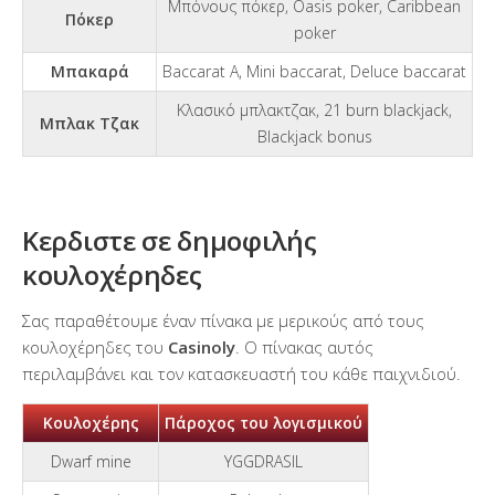
Μπόνους πόκερ, Oasis poker, Caribbean
Πόκερ
poker
Μπακαρά
Baccarat A, Mini baccarat, Deluce baccarat
Κλασικό μπλακτζακ, 21 burn blackjack,
Μπλακ Τζακ
Blackjack bonus
Κερδιστε σε δημοφιλής
κουλοχέρηδες
Σας παραθέτουμε έναν πίνακα με μερικούς από τους
κουλοχέρηδες του
Casinoly
. Ο πίνακας αυτός
περιλαμβάνει και τον κατασκευαστή του κάθε παιχνιδιού.
Κουλοχέρης
Πάροχος του λογισμικού
Dwarf mine
YGGDRASIL