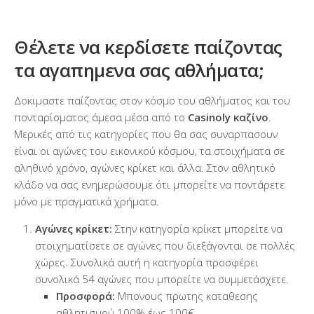
Θέλετε να κερδίσετε παίζοντας
τα αγαπημενα σας αθλήματα;
Δοκιμαστε παίζοντας στον κόσμο του αθλήματος και του
πονταρίσματος άμεσα μέσα από το
Casinoly καζίνο
.
Μερικές από τις κατηγορίες που θα σας συναρπασουν
είναι οι αγώνες του εικονικού κόσμου, τα στοιχήματα σε
αληθινό χρόνο, αγώνες κρίκετ και άλλα. Στον αθλητικό
κλάδο να σας ενημερώσουμε ότι μπορείτε να ποντάρετε
μόνο με πραγματικά χρήματα.
Αγώνες κρίκετ:
Στην κατηγορία κρίκετ μπορείτε να
στοιχηματίσετε σε αγώνες που διεξάγονται σε πολλές
χώρες. Συνολικά αυτή η κατηγορία προσφέρει
συνολικά 54 αγώνες που μπορείτε να συμμετάσχετε.
Προσφορά:
Μπονους πρωτης καταθεσης
αθλητισμού 100% έως 100€.