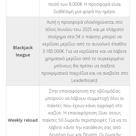
ποσό των 8.000€. Η προσφορά είναι
διαθέσιμη μια φορά την ημέρα.
Αυτή η προσφορά ολοκληρώνεται στο
τέλος Ιουνίου του 2025 και με ελάχιστο
στοίχημα στα 5€ ο παίκτης μπορεί να
κερδίσει μερίδιο από το συνολικό έπαθλο
Blackjack
3.185.000€. Για να κερδίσετε και να λάβετε
league
χρηματικό μερίδιο από το συγκεκριμένο
μπόνους θα πρέπει να παίξετε
προκριματικά παιχνίδια και να ανεβείτε στο
Leaderboard.
Στην επαναφόρτιση της εβδομάδας
μπορούν να λάβουν συμμετοχή όλοι οι
παίκτες που έχουν κάνει εγγραφή στο
καζίνο. Η επαναφόρτιση δίνει στους
Weekly reload
παίκτες 50 δωρεάν περιστροφές. Για να το
λάβετε κάντε την κατάθεση σας από
Δευτέρα έως και Πέμπτη. Οι δωρεάν