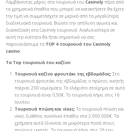
Λαμβάνοντας μέρος στα τουρνουά του
Casinoly
πέρα από
τα χρηματικά έπαθλα που μπορεί να κατακτήσετε θα έχετε
την τιμή να συμμετάσχετε σε μερικά από τα μεγαλύτερα
διαδικτυακά τουρνουά. Βιώστε την απόλυτη αγωνία και
διασκέδαση στα Casinoly τουρνουά. Αναλυτικότερα σε
αυτή την ενότητα θα ήταν σημαντικό να σας
παρουσιάσουμε τα
TOP 4
τουρνουά
του
Casinoly
casino
.
Τα Top τουρνουά του καζίνο:
Τουρνουά καζίνο φρουτάκι της εβδομάδας:
Στο
τουρνουά φρουτάκι της εβδομάδας ο πρώτος νικητής
παίρνει 200 νομίσματα. Το ελάχιστο στοίχημα σε αυτό
το τουρνουά είναι 0,50€. Το τουρνουά λήγει στις 16
Ιουνίου.
Τουρνουά πτώση και νίκες:
Το τουρνουά πτώση και
νίκες διαθέτει συνολικό έπαθλο στα 2.000.000€. Τα
χρήματα αυτά δίνονται σε μικρότερα ποσά στους
πρώτους νικητές. Το τουρνουά λήγει στις 26 του