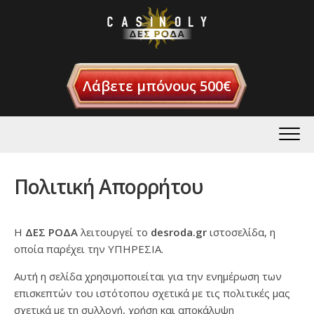
Skip
to
content
Λάβετε μπόνους 500€
Πολιτική Απορρήτου
Η
ΔΕΣ ΡΟΔΑ
λειτουργεί το
desroda.gr
ιστοσελίδα, η
οποία παρέχει την ΥΠΗΡΕΣΙΑ.
Αυτή η σελίδα χρησιμοποιείται για την ενημέρωση των
επισκεπτών του ιστότοπου σχετικά με τις πολιτικές μας
σχετικά με τη συλλογή, χρήση και αποκάλυψη